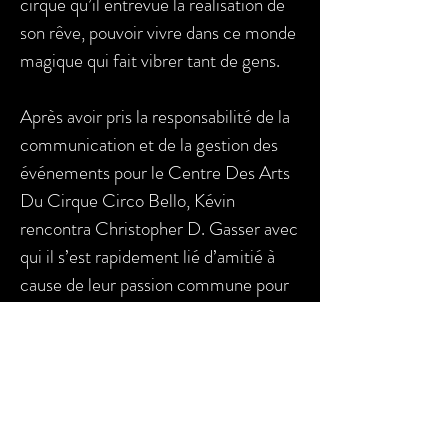
cirque qu’il entrevue la réalisation de
son rêve, pouvoir vivre dans ce monde
magique qui fait vibrer tant de gens.
Après avoir pris la responsabilité de la
communication et de la gestion des
événements pour le Centre Des Arts
Du Cirque Circo Bello, Kévin
rencontra Christopher D. Gasser avec
qui il s’est rapidement lié d’amitié à
cause de leur passion commune pour
le cirque.
© CIRCUS 2020